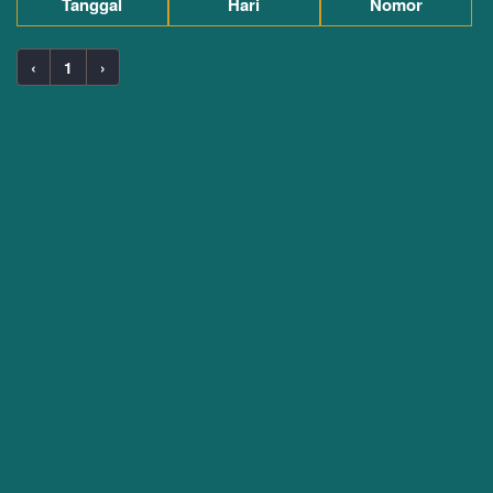
Tanggal
Hari
Nomor
‹
1
›