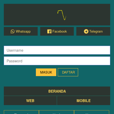
Whatsapp
Facebook
Telegram
DAFTAR
BERANDA
WEB
MOBILE