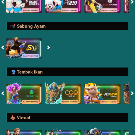
Sabung Ayam
Tembak Ikan
Virtual