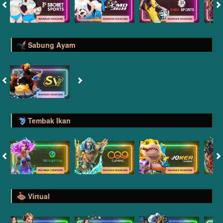
Sabung Ayam
Tembak Ikan
Virtual